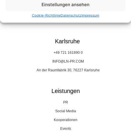
+49 89 45709595 0
Einstellungen ansehen
INFO@LN-PR.COM
Cookie-Richtlinie
Datenschutz
Impressum
Prinzregentenplatz 23, 81675 München
Karlsruhe
+49 721 161890 0
INFO@LN-PR.COM
An der Raumfabrik 30, 76227 Karlsruhe
Leistungen
PR
Social Media
Kooperationen
Events