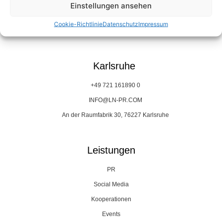
+49 89 45709595 0
Einstellungen ansehen
INFO@LN-PR.COM
Cookie-Richtlinie
Datenschutz
Impressum
Prinzregentenplatz 23, 81675 München
Karlsruhe
+49 721 161890 0
INFO@LN-PR.COM
An der Raumfabrik 30, 76227 Karlsruhe
Leistungen
PR
Social Media
Kooperationen
Events