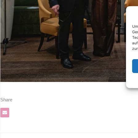
Um 
Ger
Tec
auf
zur
Share