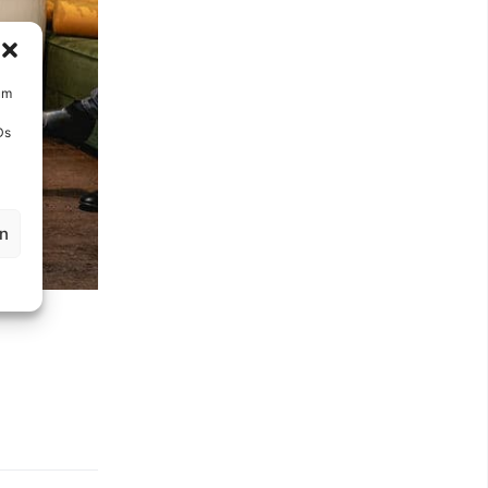
um
Ds
en