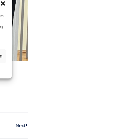
um
Ds
en
Next