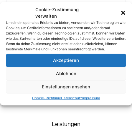
Cookie-Zustimmung
verwalten
Um dir ein optimales Erlebnis zu bieten, verwenden wir Technologien wie
München
Cookies, um Geräteinformationen zu speichern und/oder darauf
zuzugreifen. Wenn du diesen Technologien zustimmst, können wir Daten
+49 89 45709595 0
wie das Surfverhalten oder eindeutige IDs auf dieser Website verarbeiten.
Wenn du deine Zustimmung nicht erteilst oder zurückziehst, können
INFO@LN-PR.COM
bestimmte Merkmale und Funktionen beeinträchtigt werden.
Prinzregentenplatz 23, 81675 München
Akzeptieren
Ablehnen
Karlsruhe
+49 721 161890 0
Einstellungen ansehen
INFO@LN-PR.COM
Cookie-Richtlinie
Datenschutz
Impressum
An der Raumfabrik 30, 76227 Karlsruhe
Leistungen